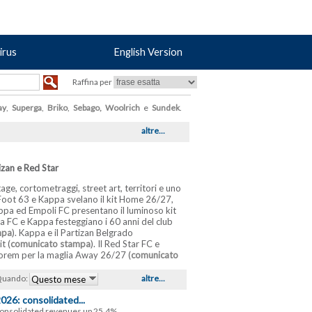
irus
English Version
Raffina per
ay
,
Superga
,
Briko
,
Sebago
,
Woolrich
e
Sundek
.
altre...
izan e Red Star
age, cortometraggi, street art, territori e uno
t Foot 63 e Kappa svelano il kit Home 26/27,
appa ed Empoli FC presentano il luminoso kit
hea FC e Kappa festeggiano i 60 anni del club
mpa
). Kappa e il Partizan Belgrado
t (
comunicato stampa
). Il Red Star FC e
 Lorem per la maglia Away 26/27 (
comunicato
uando:
altre...
Questo mese
026: consolidated...
consolidated revenues up 25.4%.