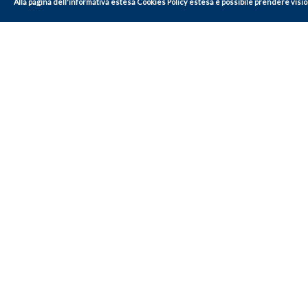
Alla
pagina dell'informativa estesa Cookies Policy estesa
è possibile prendere vision